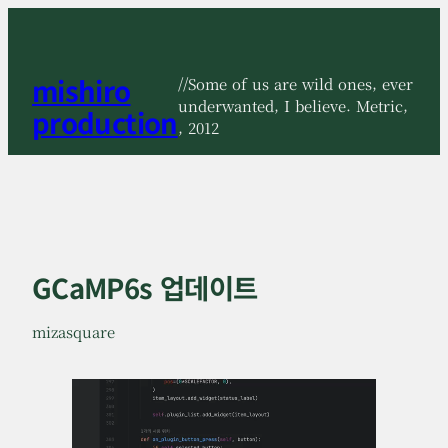
콘
텐
츠
mishiro
로
//Some of us are wild ones, ever
바
underwanted, I believe. Metric,
production
로
, 2012
가
기
GCaMP6s 업데이트
mizasquare