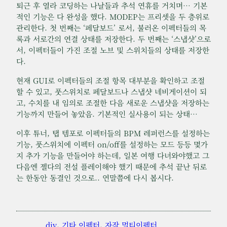
퇴근 후 열라 코딩하는 나날들과 추석 연휴를 거치며… 기본
적인 기능은 다 완성을 했다. MODEP는 프리셋을 두 층위로
관리한다. 첫 번째는 ‘페달보드’ 로서, 불러온 이펙터들의 목
록과 서로간의 연결 상태를 저장한다. 두 번째는 ‘스냅샷’으로
서, 이펙터들이 가진 조절 노브 및 스위치들의 상태를 저장한
다.
현재 GUI로 이펙터들의 조절 항목 대부분을 확인하고 조절
할 수 있고, 풋스위치로 페달보드나 스냅샷 네비게이션이 되
고, 수치를 내 임의로 조절한 다음 새로운 스냅샷을 저장하는
기능까지 만들어 놓았음. 기본적인 실사용이 되는 상태…
이후 튜너, 탭 템포로 이펙터들의 BPM 레퍼런스를 설정하는
기능, 풋스위치에 이펙터 on/off를 설정하는 모드 등등 몇가
지 추가 기능을 만들어야 하는데, 일본 여행 다녀와야했고 그
다음엔 젤다의 전설 플레이해야 했기 때문에 추석 끝난 뒤로
는 한동안 동결인 것으로.. 연말쯤에 다시 봅시다.
diy
, 
기타 이펙터
, 
자작 멀티이펙터