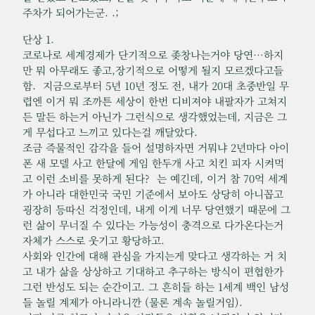
주차가 되어가는군. .;
단상 1.
코로나로 세계경제가 단기적으로 좆창나는거야 당연…하지
만 뭐 아무래도 좋고,장기적으로 어떻게 될지 모르겠다고들
함. 지금으로부터 5년 10년 정도 전, 내가 20대 초중반일 무
렵엔 이거 뭐 조까튼 세상이 한번 디비져야 내팔자가 고쳐지
든 말든 하는거 아닌가 그런식으로 생각했었는데, 지금은 그
게 무섭다고 느끼고 있다는걸 깨달았다.
조금 즉물적인 감각을 들어 설명하자면 거뭐냐 2년마다 아이
폰 새 모델 사고 한달에 게임 한두개 사고 치킨 피자 시켜먹
고 이런 소비를 못하게 된다? 는 예긴데, 이거 참 70억 세계
가 아니라 대한민국 국민 기준에서 보아도 상당히 아니꼽고
굉장히 등따신 걱정인데, 내게 이게 너무 당연했기 때문에 그
런 삶이 무너질 수 있다는 가능성이 충격으로 다가온다는거
자체가 스스로 웃기고 황당하고.
사회와 인간에 대해 관심을 가지는게 맞다고 생각하는 거 치
고 내가 삶을 상상하고 기대하고 추구하는 방식이 편협한가
그런 반성도 되는 순간이고. 그 흔히들 하는 1세계 백인 남성
들 놀릴 계제가 아니라니깐 (물론 계속 놀릴거임).