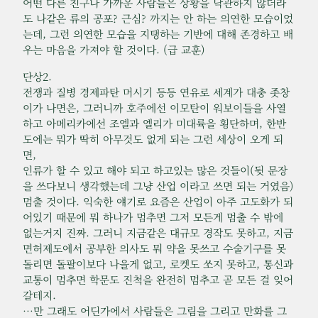
어떤 다른 친구나 가까운 사람들은 상황을 낙관하지 않더라
도 나같은 류의 공포? 근심? 까지는 안 하는 의연한 모습이었
는데, 그런 의연한 모습을 지탱하는 기반에 대해 존경하고 배
우는 마음을 가져야 할 것이다. (급 교훈)
단상2.
전쟁과 질병 경제파탄 머시기 등등 연유로 세계가 대충 좃창
이가 나면은, 그러니까 호주에선 이모탄이 워보이들을 사열
하고 아메리카에선 조엘과 엘리가 미대륙을 횡단하며, 한반
도에는 뭐가 딱히 아무것도 없게 되는 그런 세상이 오게 되
면,
인류가 할 수 있고 해야 되고 하고있는 많은 것들이(뒷 문장
을 쓰다보니 생각했는데 그냥 산업 이라고 쓰면 되는 거였음)
멈출 것이다. 익숙한 얘기로 요즘은 산업이 아주 고도화가 되
어있기 때문에 뭐 하나가 멈추면 그저 모든게 멈출 수 밖에
없는거지 진짜. 그러니 지금같은 대규모 경작도 못하고, 지금
면허제도에서 공부한 의사도 뭐 약을 못쓰고 수술기구를 못
돌리면 돌팔이보다 나을게 없고, 로켓도 쏘지 못하고, 통신과
교통이 멈추면 학문도 진척을 완전히 멈추고 곧 모든 걸 잊어
갈테지.
…만 그래도 어딘가에서 사람들은 그림을 그리고 만화를 그