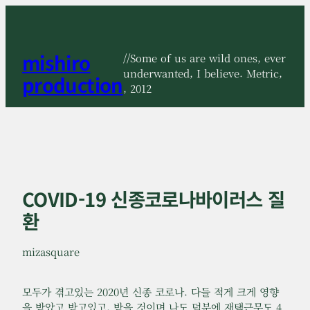
콘
텐
츠
mishiro
로
//Some of us are wild ones, ever
바
underwanted, I believe. Metric,
production
로
, 2012
가
기
COVID-19 신종코로나바이러스 질
환
mizasquare
모두가 겪고있는 2020년 신종 코로나. 다들 적게 크게 영향
을 받았고 받고있고, 받을 것이며 나도 덕분에 재택근무도 4