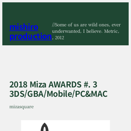
콘
텐
츠
mishiro
로
//Some of us are wild ones, ever
바
underwanted, I believe. Metric,
production
로
, 2012
가
기
2018 Miza AWARDS #. 3
3DS/GBA/Mobile/PC&MAC
mizasquare