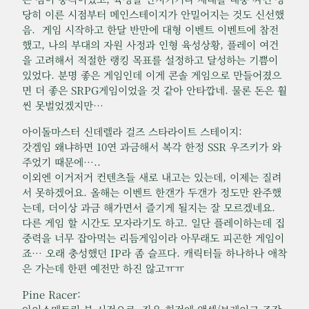
당히 이른 시점부터 메인스테이지가 안밀어지는 것도 신선했
음. 게임 시작하고 한달 반만에 대형 이벤트 이벤트에 참전
했고, 나의 부대의 자원 사정과 인형 육성상황, 플레이 여건
을 고려해서 적절한 랭킹 목표를 설정하고 달성하는 기쁨이
있었다. 분명 좋은 게임인데 이게 콘솔 게임으로 만들어졌으
면 더 좋은 SRPG게임이었을 것 같아 안타깝네. 물론 돈은 훨
씬 못벌었겠지만…
아이돌마스터 신데렐라 걸즈 스타라이트 스테이지:
갓겜임 왜냐하면 10연 과금해서 복각 한정 SSR 우즈키가 와
주었기 때문에…..
이외엔 이거저거 컨텐츠들 새로 내고는 있는데, 이제는 질려
서 못하겠어요. 올해는 이벤트 한갠가 두갠가 정도만 완주했
는데, 더이상 과금 해가면서 즐기게 될지는 잘 모르겠네요.
다른 게임 할 시간도 모자라기도 하고. 일단 플레이하는데 집
중력을 너무 잡아먹는 리듬게임이라 아무래도 피곤한 게임이
죠… 오래 충성했던 IP라 좀 슬프다. 캐릭터들 하나하나 애착
은 가는데 한편 예전만 하진 않고ㅠㅠ
Pine Racer: