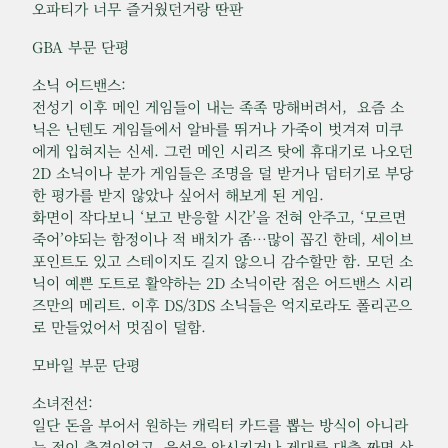
오파티가 너무 즐거웠던거랑 딴판
GBA 부문 단평
소닉 어드밴스:
전성기 이후 메인 게임들이 내는 족족 망해버려서, 요즘 소
닉은 닌텐도 게임들에서 알바를 뛰거나 가죽이 벗겨져 미쿠
에게 입혀지는 신세. 그런 메인 시리즈 탓에 휴대기로 나오던
2D 소닉이나 분가 게임들은 조명을 덜 받거나 덤터기로 부당
한 평가를 받지 않았나 싶어서 해보게 된 게임.
화면이 작다보니 ‘보고 반응할 시간’을 전혀 안주고, ‘모르면
죽어’야되는 함정이나 적 배치가 좀…많이 꼽긴 한데, 세이브
포인트도 있고 스테이지도 길지 않으니 감수할만 함. 모던 소
닉이 예쁜 도트로 활약하는 2D 소닉이란 점은 어드밴스 시리
즈만의 메리트. 이후 DS/3DS 소닉들은 억지로라도 폴리곤으
로 만들었어서 멋짐이 덜함.
모바일 부문 단평
소녀전선:
일단 돈을 부어서 원하는 캐릭터 카드를 뽑는 방식이 아니라
는 점이 충격이었고, 육성을 안시키거나 제대를 대충 짜면 상