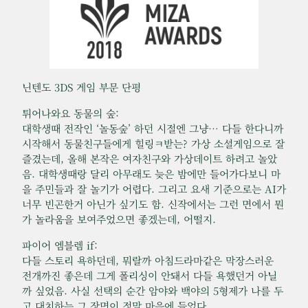
닌텐도 3DS 게임 부문 단평
튀어나와요 동물의 숲:
대학생때 전작인 ‘놀동숲’ 하던 시절엔 그냥… 다들 한다니까
시작해서 동물친구들에게 힐링ㅋ받는? 가상 소셜게임으로 잘
즐겼는데, 올해 본작은 여자친구와 가상데이트 하려고 놀았
음. 대학생때랑 달리 아무래도 늦은 밤에만 들어가다보니 마
을 주민들과 잘 놀기가 어렵다. 그리고 요새 기준으로는 AI가
너무 빈곤한거 아닌가 싶기도 함. 신작에서는 그런 면에서 뭔
가 놀라움을 보여주었으면 좋겠는데, 어떨지.
파이어 엠블렘 if:
다들 스토리 욕하던데, 뭐랄까 아침드라마같은 막장스러운
전개까진 좋은데 그게 폴리싱이 안돼서 다들 욕했던거 아닐
까 싶었음. 사실 선택의 순간 암야와 백야의 5형제가 나를 두
고 대치하는 그 장면이 정말 마음에 들었다.