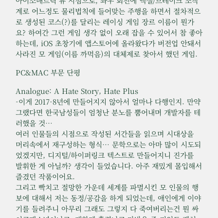
아이소매트릭 뷰 시점으로, 좌우 회전에 액셀/브레이크 조작
계로 어느정도 물리법칙에 들어맞는 주행을 하면서 절차적으
로 생성된 코스(?)를 달리는 레이싱 게임 장르 이름이 뭔가
요? 하여간 그런 게임 생각 없이 오래 잡을 수 있어서 참 좋아
하는데, iOS 초창기에 앱스토어에 올라왔다가 버전업 안돼서
사라진 모 게임(이름 까먹음)의 대체제로 찾아서 했던 게임.
PC&MAC 부문 단평
Analogue: A Hate Story, Hate Plus
-이게 2017-8년에 만들어지지 않아서 얼마나 다행인지. 만약
그랬다면 한국남성들이 엄청난 분노를 뿜어내며 개발자를 테
러했을 것…
여러 인물들의 시점으로 작성된 서간들을 읽으며 시대상을
머리속에서 재구성하는 형식… 문학으로는 아마 많이 시도되
었겠지만, 디지털/하이퍼링크 텍스트로 만들어지니 진가를
발휘한 게 아닐까? 생각이 들었습니다. 아주 재밌게 몰입해서
즐겼던 작품이어요.
그리고 빡치고 절망한 가운데 세계를 파멸시킨 모 인물의 행
보에 대해서 저는 동정/공감을 하게 되었는데, 애인에게 이야
기를 들려주니 아무리 그래도 그렇지 다 죽여버리는건 뭔 싸