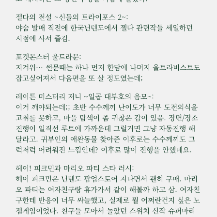
젤다의 전설 ~신들의 트라이포스 2~:
야숨 발매 직전에 한국닌텐도에서 젤다 관련작들 세일하던
시점에 사서 즐김.
포켓몬스터 울트라문:
지겨워… 썬문때는 하나 먼저 한담에 나머지 울트라비스트도
잡고싶어져서 다음편을 또 살 정도였는데;
레이튼 미스터리 저니 ~일곱 대부호의 음모~:
이거 깨야되는데;; 초반 수수께끼 난이도가 너무 도전의식을
고취를 못하고, 마을 탐색이 좀 귀찮은 감이 있음. 장면/장소
진행이 일직선 루트에 가까운데 그럴거면 그냥 자동진행 해
달라고. 귀부인의 애완동물 찾아준 이후로는 수수께끼도 그
럭저럭 어려워진 느낌인데? 이후로 많이 진행을 안했네요.
헤이! 피크민과 마리오 파티 스타 러시:
헤이 피크민은 닌텐도 팝업스토어 지나면서 괜히 구매. 마리
오 파티는 여자친구랑 휴가가서 같이 해볼까 하고 삼. 여자친
구한테 반응이 너무 싸늘했고, 실제로 뭘 어쩌란건지 싶은 노
잼게임이었다. 친구들 모아서 놀았던 스위치 신작 슈퍼마리