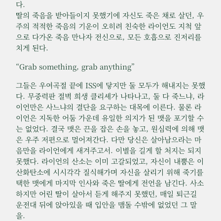
다.
딸의 죽음을 받아들이지 못했기에 자신도 죽은 채로 살던, 우
주의 적적한 죽음의 기운이 오히려 친숙한 라이언도 지척 앞
으로 다가온 죽음 만나자 전신으로, 모든 호흡으로 진저리를
치게 된다.
“Grab something, grab anything”
그들은 우여곡절 끝에 ISS에 닿지만 둘 모두가 해내지는 못했
다. 무중력판 절벽 희생 클리셰가 나타나고, 둘 다 죽느냐, 라
이언만은 사느냐의 결단을 요구하는 대목에 이른다. 물론 라
이언은 지독한 어둠 가운데 유일한 의지가 된 맷을 포기할 수
는 없었다. 결국 맷은 끈을 잡은 손을 놓고, 원심력에 의해 맷
은 우주 저편으로 멀어져간다. 다만 당신은 살아남으라는 마
음만을 라이언에게 새겨주고서. 이별을 길게 할 처지는 되지
못했다. 라이언의 산소는 이미 고갈되었고, 자신이 내뿜은 이
산화탄소에 시시각각 질식해가며 자신을 살리기 위해 죽기를
택한 맷에게 마지막 인사와 죽은 딸에게 전언을 남긴다. 사소
하지만 어린 딸이 살아서 듣게 해주지 못했던, 매일 퇴근길
운전대 뒤에 앉아있을 때 입안을 맴돌 수밖에 없었던 그 말
을.