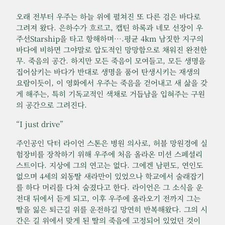
오래 전부터 우주는 하늘 위에 펼쳐진 또 다른 검은 바다로
그려져 왔다. 은하수가 흐르고, 캡틴 하록과 네모 선장이 우
주선Starship을 타고 항해하며….평균 4km 남짓한 지구의
바다에 비하면 그야말로 압도적인 망망함으로 채워진 완전한
무. 죽음의 공간. 하지만 모든 죽음이 모여들고, 모든 생명을
집어삼키는 바다가 반대로 생명을 품어 탄생시키는 재생의
요람이듯이, 이 영화에서 우주는 죽음을 걷어내고 새 삶을 갖
게 해주는, 특히 기독교적인 색채로 거듭남을 입혀주는 구원
의 공간으로 그려진다.
“I just drive”
주인공인 닥터 라이언 스톤은 병원 의사로, 허블 망원경에 실
험장비를 장착하기 위해 우주에 처음 올라온 미션 스페셜리
스트이다. 지상에 그의 연고는 없다. 그에겐 남편도, 연인도
없으며 4세의 외동딸 새라만이 있었으나 학교에서 술래잡기
를 하다 머리를 다쳐 숨졌다고 한다. 라이언은 그 소식을 운
전대 뒤에서 듣게 되고, 이후 우주에 올라오기 전까지 그는
딸을 잃은 퇴근길 위를 운전하길 망연히 반복해왔다. 그의 시
간은 길 위에서 맞게 된 딸의 죽음에 고정되어 있었던 것이