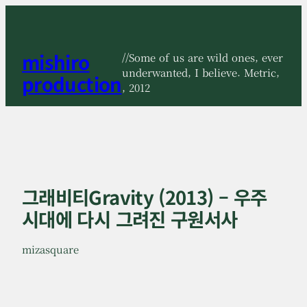
콘
텐
츠
mishiro
로
//Some of us are wild ones, ever
바
underwanted, I believe. Metric,
production
로
, 2012
가
기
그래비티Gravity (2013) – 우주
시대에 다시 그려진 구원서사
mizasquare