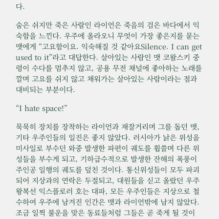
다.
숨은 쉬지만 죽은 사람인 라이언은 죽음의 검은 바다에서 익
숙함을 느낀다. 우주에 올라오니 무엇이 가장 좋은지를 묻는
맷에게 “고요함이요. 익숙해질 것 같아요Silence. I can get
used to it”라고 대답한다. 살아있는 사람인 맷 코왈스키 중
령이 수다를 멈추지 않고, 공용 무전 채널에 좋아하는 노래를
깔며 고요를 쉬지 않고 채워가는 살아있는 사람이라는 점과
대비되는 부분이다.
“I hate space!”
묵묵히 장치를 장착하는 라이언과 재잘거리며 그를 돕던 맷,
기타 우주인들의 일진은 좋지 않았다. 러시아가 낡은 위성을
미사일로 부수던 와중 발생한 파편이 궤도를 휩쓸며 다른 위
성들을 부수게 되고, 기하급수적으로 발생한 잔해의 폭풍이
주인공 일행의 궤도를 덮친 것이다. 통신위성들이 모두 파괴
되어 지상과의 연락은 두절되고, 대원들을 싣고 올랐던 우주
왕복선 익스플로러 호는 대파, 모든 우주인들은 지상으로 철
수하여 우주에 남겨진 인간은 맷과 라이언밖에 남지 않았다.
조금 일찍 불운을 맞은 동료들처럼 그들은 곧 죽게 될 것이