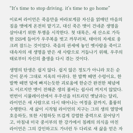
“It’s time to stop driving. it’s time to go home”
이로써 라이언은 죽음만을 바라보게끔 자신을 얽매던 마음의
짐을 맷에게 온전히 맡기고, 대신 죽은 맷이 건네준 생명을
살아내기 위한 투쟁을 시작한다. 첫 대목은, 새 산소로 가득
한 ISS에 들어가 우주복을 벗고 까무러쳐, 태아의 자세로 웅
크려 잠드는 것이었다. 죽음의 권세에 놓인 옛사람을 죽이고
대속자의 새 생명을 받은 새 사람으로 거듭나기 위해, 우주의
태로부터 자신의 출생을 다시 겪는 것이다.
생명의 탄생은 쉽지 않다. 쉽지 않은 정도가 아니라 모든 순
간이 문자 그대로 지옥의 아귀다. 한 발짝 떼면 수렁이요, 한
발짝 떼면 덫에 빠지는듯한 괴로움에 한순간 완전한 체념에
도 이르지만 맷이 전해준 생의 불씨는 쉽사리 꺼지지 않았다.
번번이 시뮬레이션에서 우주선을 터트리던 옛날과는 달리,
라이언은 새 사람으로 다시 태어나는 여정을 끝까지, 훌륭히
수행한다. 새 삶이 시작될 라이언의 지구는 그의 생의 열망에
호응하듯, 또한 시험하듯 뜨겁게 강렬한 중력으로 끌어당기
고, 마침내 미국 중서부의 한 강가에서 침례의 의식을 마친
라이언은 그의 강인하고도 가녀린 두 다리로 새 삶을 얻은 자