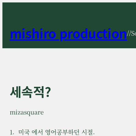
콘
텐
츠
mishiro production
//S
로
바
로
가
기
세속적?
mizasquare
1. 미국 에서 영어공부하던 시절.