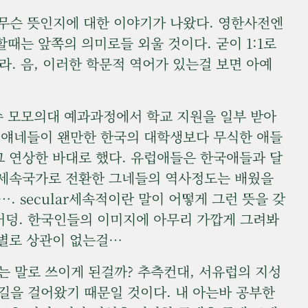
가 무슨 뜻인지에 대한 이야기가 나왔다. 영한사전엔
할때는 앞쪽의 의미로들 외울 것이다. 굳이 1:1로
가를 보라. 음, 이러한 학문적 역어가 있는걸 보면 아예
다수 모모의대 예과과정에서 학교 지원을 일부 받아
) 얘네들이 왠만한 한국의 대학생보다 무식한 애들
그 연상한 바대로 했다. 유럽애들은 한국애들과 달
 세속국가로 전환한 그네들의 역사정도는 배웠을
. secular세속적이란 말이 어떻게 그런 뜻을 갖
이거덩. 한국인들의 이미지에 아무리 가깝게 그려봐
 별로 상관이 없는걸…
키는 말로 쓰이게 된걸까? 추측컨대, 서유럽의 지성
길을 걸어왔기 때문일 것이다. 내 아는바 공부한