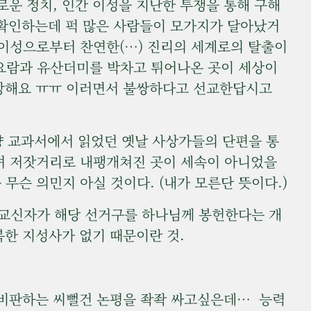
운 정치, 인간 이성을 지난한 투쟁을 통해 구해
재확인하는데 퍽 많은 사람들이 모가지가 달아났거
이성으로부터 찬연한(…) 진리의 세계로의 탈출이
 요람과 유산더미를 박차고 튀어나온 곳이 세상이
 망해요 ㅠㅠ 이러면서 불쌍하다고 선교한답시고
 교과서에서 읽었던 옛날 사상가들의 단편을 통
며 저잣거리로 내팽개쳐진 곳이 세속이 아니었을
 무슨 의민지 아실 것이다. (내가 모른단 뜻이다.)
종교신자가 해당 선거구를 하나님께 봉헌한다는 개
복한 지성사가 없기 때문이란 것.
비판하는 씨뻘건 논평을 좍좍 싸고싶은데… 능력