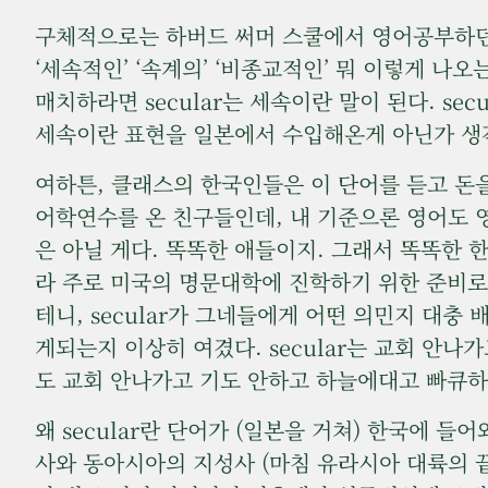
구체적으로는 하버드 써머 스쿨에서 영어공부하던 2
‘세속적인’ ‘속계의’ ‘비종교적인’ 뭐 이렇게 나
매치하라면 secular는 세속이란 말이 된다. secu
세속이란 표현을 일본에서 수입해온게 아닌가 생
여하튼, 클래스의 한국인들은 이 단어를 듣고 돈
어학연수를 온 친구들인데, 내 기준으론 영어도 
은 아닐 게다. 똑똑한 애들이지. 그래서 똑똑한
라 주로 미국의 명문대학에 진학하기 위한 준비
테니, secular가 그네들에게 어떤 의민지 대충
게되는지 이상히 여겼다. secular는 교회 안
도 교회 안나가고 기도 안하고 하늘에대고 빠큐
왜 secular란 단어가 (일본을 거쳐) 한국에
사와 동아시아의 지성사 (마침 유라시아 대륙의 