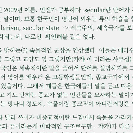
009년 여름. 언젠가 공부하다 secular란 단어
오는 말이며, 보통 한국인이 영단어 외우는 류의 학습을 
larism, secular state -> 세속주의, 세속국
각되는데, 나로선 확인해볼 길은 없다.
을 밝히는(?) 속물적인 군상을 연상했다. 이들은 대
영 그렇고 교양도 영 그렇지만(캬캬 이 더러운 샤부심
 한국인은 세속적이란 말을 풀어서 단어를 설명하기를 
로서 영어를 배우러 온 고등학생들인데, 종교국가에서
 배웠을거다. 그래서 걔들은 한국애들의 말을 듣고 띠용…
나가고 기도 안하는 종교가 없는 인간들을 묘사하는 말
하는 망나니 정도지, 속물이랑 종교적이 아니란거랑은
 들어와 널리 쓰이자 비종교적이란 느낌에서 속물을 가리
끝과 끝이라는게 미학적인 구조로구만.. 캬캬)가 다른 