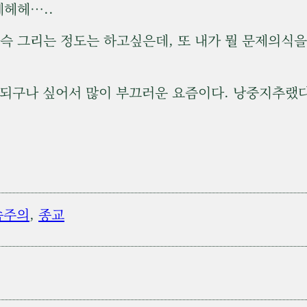
에헤헤…..
슥슥 그리는 정도는 하고싶은데, 또 내가 뭘 문제의식
헛되구나 싶어서 많이 부끄러운 요즘이다. 낭중지추랬
속주의
, 
종교