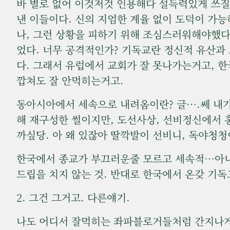
바 별로 없어 이것저것 인용해다 설득력있게 쓰질
낸 이들이다. 신의 지엄한 계율 없이 도덕이 가
나, 그런 상황을 피하기 위해 조심스러워해야했다
었다. 너무 공격적인가? 기독교란 정신적 유산과
다. 그래서 유럽에서 교회가 잘 못나가는거고, 
깝쳐도 잘 안먹히는거고.
동아시아에서 세속으로 내려옴이란? 글….쎄 내
해 재구성한 썰이지만, 도선사상, 선비정신에서
까싶당. 아 왜 있잖아 딸깍발이 선비니, 독야청청이
한국에서 종교가 부끄러운줄 모르고 세속적…아니
드립을 치지 않는 것. 반대로 한국에서 온갖 기
2. 그건 그거고. 다른얘기.
나도 어디서 잘먹히는 좌파블로거들처럼 간지나게