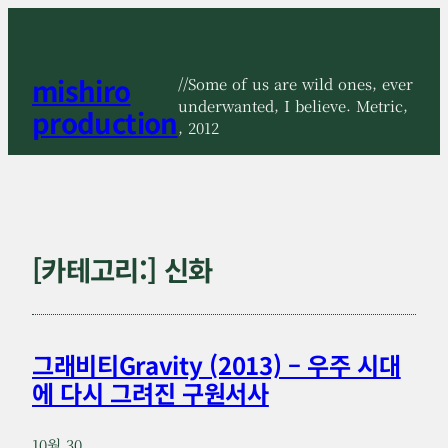
콘
텐
츠
mishiro
로
//Some of us are wild ones, ever
바
underwanted, I believe. Metric,
production
로
, 2012
가
기
[카테고리:]
신화
그래비티Gravity (2013) – 우주 시대
에 다시 그려진 구원서사
10월 30